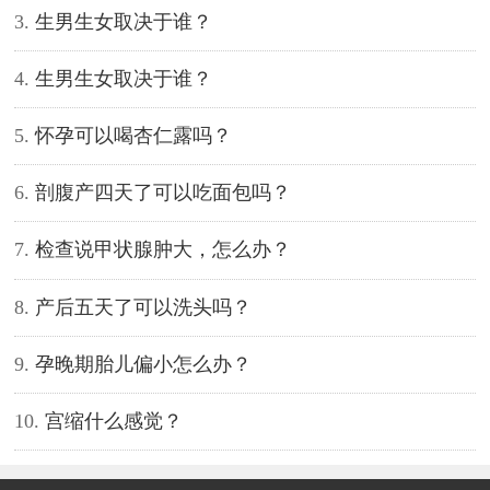
3.
生男生女取决于谁？
3
4.
生男生女取决于谁？
4
5.
怀孕可以喝杏仁露吗？
5
6.
剖腹产四天了可以吃面包吗？
6
7.
检查说甲状腺肿大，怎么办？
7
8.
产后五天了可以洗头吗？
8
9.
孕晚期胎儿偏小怎么办？
9
10.
宫缩什么感觉？
1