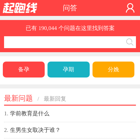
问答
已有 190,044 个问题在这里找到答案
备孕
孕期
分娩
最新问题
/
最新回复
1.
学前教育是什么
1
2.
生男生女取决于谁？
2