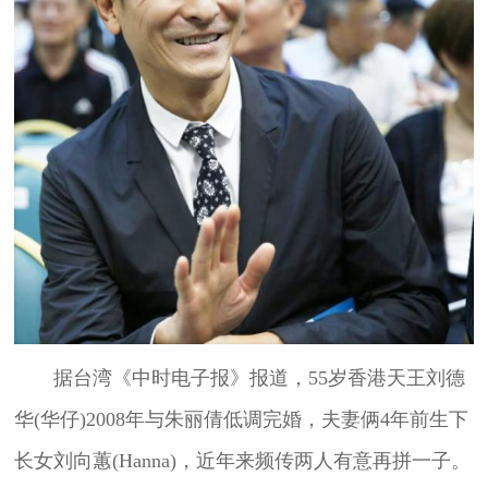
据台湾《中时电子报》报道，55岁香港天王刘德
华(华仔)2008年与朱丽倩低调完婚，夫妻俩4年前生下
长女刘向蕙(Hanna)，近年来频传两人有意再拼一子。