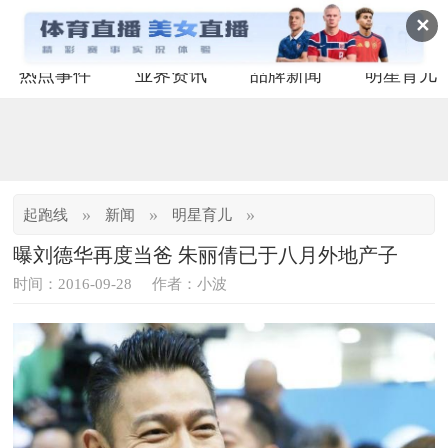
✕
热点事件
业界资讯
品牌新闻
明星育儿
»
»
»
起跑线
新闻
明星育儿
曝刘德华再度当爸 朱丽倩已于八月外地产子
时间：2016-09-28
作者：小波