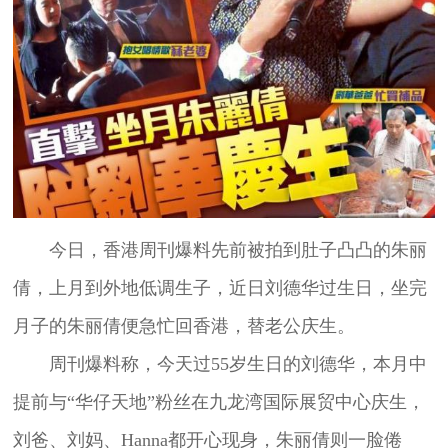
今日，香港周刊爆料先前被拍到肚子凸凸的朱丽
倩，上月到外地低调生子，近日刘德华过生日，坐完
月子的朱丽倩便急忙回香港，替老公庆生。
周刊爆料称，今天过55岁生日的刘德华，本月中
提前与“华仔天地”粉丝在九龙湾国际展贸中心庆生，
刘爸、刘妈、Hanna都开心现身，朱丽倩则一脸倦