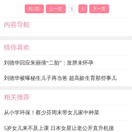
共2页:
上一页
1
2
下一页
内容导航
猜你喜欢
刘德华回应朱丽倩“二胎”：发胖未怀孕
刘德华被曝秘生儿子再当爸 超高龄生育那些事儿
相关推荐
从小学环保！蔡少芬周末带女儿家中种菜
5岁女儿来不及上课 日本女星让老公开直升机接