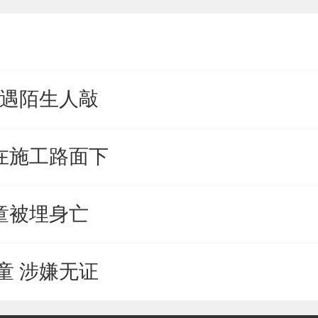
夜遇陌生人敲
在施工路面下
童被埋身亡
童 涉嫌无证