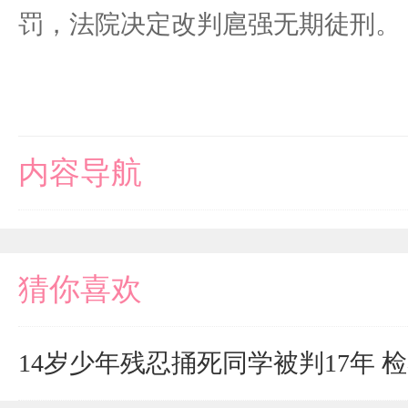
罚，法院决定改判扈强无期徒刑。
内容导航
猜你喜欢
14岁少年残忍捅死同学被判17年 