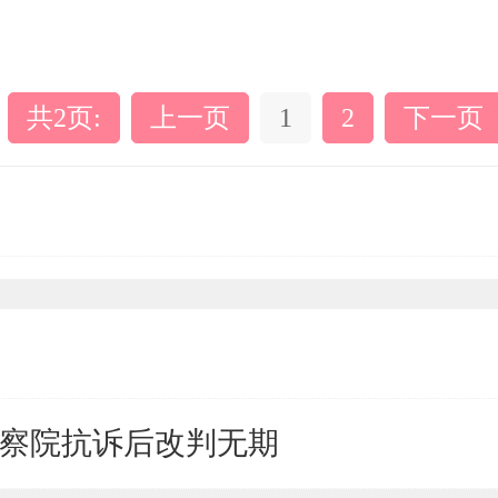
共2页:
上一页
1
2
下一页
检察院抗诉后改判无期