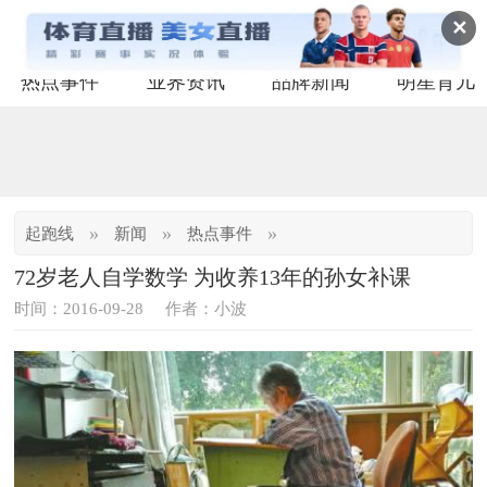
✕
热点事件
业界资讯
品牌新闻
明星育儿
»
»
»
起跑线
新闻
热点事件
72岁老人自学数学 为收养13年的孙女补课
时间：2016-09-28
作者：小波