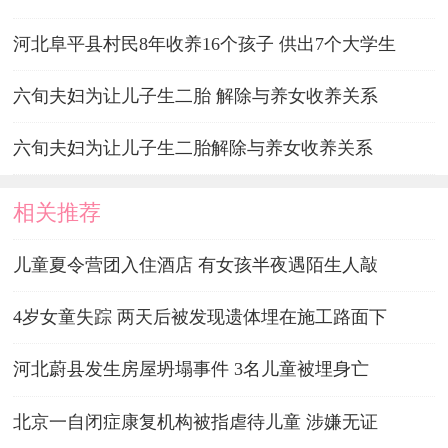
河北阜平县村民8年收养16个孩子 供出7个大学生
六旬夫妇为让儿子生二胎 解除与养女收养关系
六旬夫妇为让儿子生二胎解除与养女收养关系
相关推荐
儿童夏令营团入住酒店 有女孩半夜遇陌生人敲
4岁女童失踪 两天后被发现遗体埋在施工路面下
河北蔚县发生房屋坍塌事件 3名儿童被埋身亡
北京一自闭症康复机构被指虐待儿童 涉嫌无证