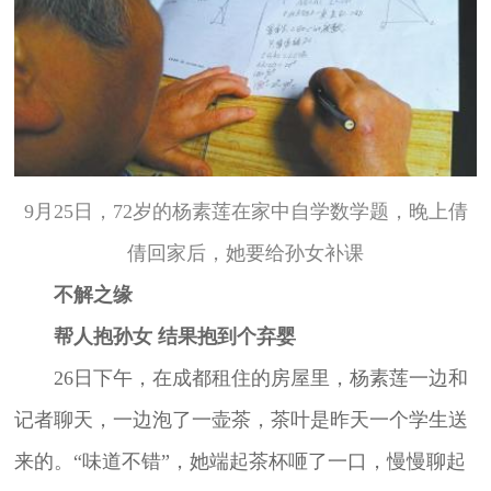
9月25日，72岁的杨素莲在家中自学数学题，晚上倩
倩回家后，她要给孙女补课
不解之缘
帮人抱孙女 结果抱到个弃婴
26日下午，在成都租住的房屋里，杨素莲一边和
记者聊天，一边泡了一壶茶，茶叶是昨天一个学生送
来的。“味道不错”，她端起茶杯咂了一口，慢慢聊起