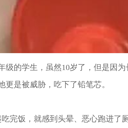
级的学生，虽然10岁了，但是因为
他更是被威胁，吃下了铅笔芯。
吃完饭，就感到头晕、恶心跑进了