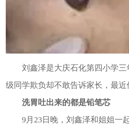
刘鑫泽是大庆石化第四小学三年
级同学欺负却不敢告诉家长，最近
洗胃吐出来的都是铅笔芯
9月23日晚，刘鑫泽和姐姐一起