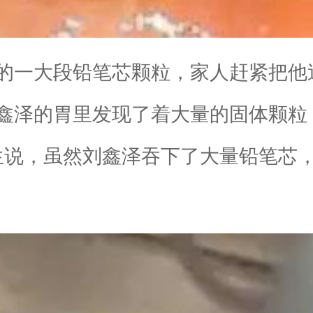
一大段铅笔芯颗粒，家人赶紧把他
泽的胃里发现了着大量的固体颗粒
生说，虽然刘鑫泽吞下了大量铅笔芯