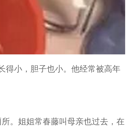
长得小，胆子也小。他经常被高年
厕所。姐姐常春藤叫母亲也过去，在