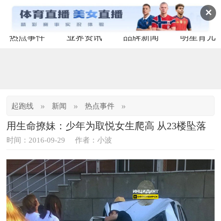
✕
热点事件
业界资讯
品牌新闻
明星育儿
»
»
»
起跑线
新闻
热点事件
用生命撩妹：少年为取悦女生爬高 从23楼坠落
时间：2016-09-29
作者：小波