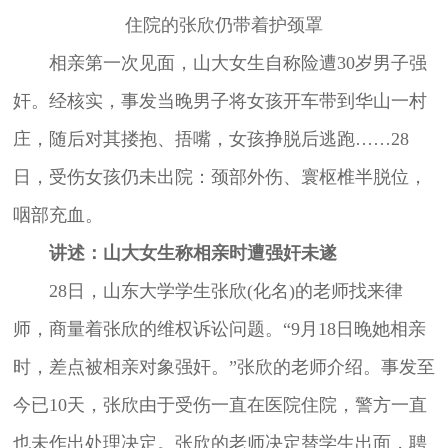
住院的张欣仍带着护颈罩
相亲第一次见面，山大女生自称险遭30岁男子强
奸。经核实，事发当晚男子将女孩开车带到华山一村
庄，随后对其搂抱、捂嘴，女孩挣脱后逃跑……28
日，受伤女孩仍未出院：颈部外伤、寰枢椎半脱位，
咽部充血。
讲述：山大女生称相亲时遭强奸未遂
28日，山东大学学生张欣(化名)的老师找来律
师，商量着张欣的维权诉讼问题。“9月18日晚她相亲
时，差点被相亲对象强奸。”张欣的老师介绍。事发至
今已10天，张欣由于受伤一直在医院住院，警方一直
也未作出处理决定。张欣的老师决定替学生出面，聘