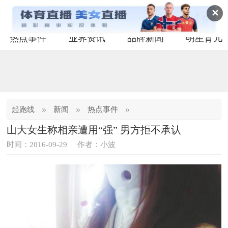
✕
热点事件
业界资讯
品牌新闻
明星育儿
»
»
»
起跑线
新闻
热点事件
山大女生称相亲遭用“强” 男方拒不承认
时间：2016-09-29
作者：小波