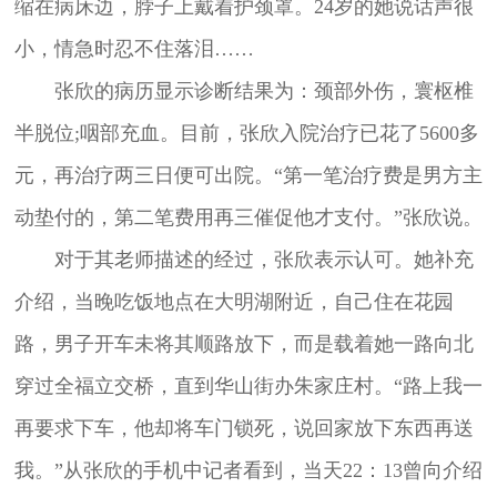
缩在病床边，脖子上戴着护颈罩。24岁的她说话声很
小，情急时忍不住落泪……
张欣的病历显示诊断结果为：颈部外伤，寰枢椎
半脱位;咽部充血。目前，张欣入院治疗已花了5600多
元，再治疗两三日便可出院。“第一笔治疗费是男方主
动垫付的，第二笔费用再三催促他才支付。”张欣说。
对于其老师描述的经过，张欣表示认可。她补充
介绍，当晚吃饭地点在大明湖附近，自己住在花园
路，男子开车未将其顺路放下，而是载着她一路向北
穿过全福立交桥，直到华山街办朱家庄村。“路上我一
再要求下车，他却将车门锁死，说回家放下东西再送
我。”从张欣的手机中记者看到，当天22：13曾向介绍