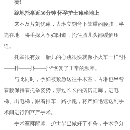
赞!
跪地托举近30分钟 怀孕护士瘫坐地上
来不及片刻犹豫，古琳立刻弯下笨重的腰肢，半
跪在地，将手探入孕妇阴道，托住胎儿头部缓解压
迫。
托举很有效，胎儿的心跳很快就像小火车一样“扑
——扑——扑——扑”恢复了正常的频率。
与此同时，孕妇被紧急送往手术室，古琳也半弯
着腰保持着托举姿势，穿过长长的病房走廊，进电
梯、出电梯，跟着推车一路小跑，将产妇迅速送到手
术间进行剖宫产手术。
手术室麻醉师、护士早已做好了准备，手术争分