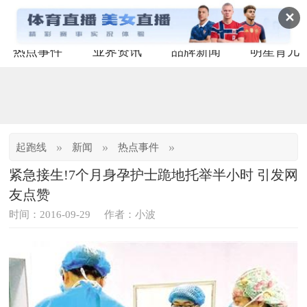
✕
热点事件
业界资讯
品牌新闻
明星育儿
»
»
»
起跑线
新闻
热点事件
紧急接生!7个月身孕护士跪地托举半小时 引发网
友点赞
时间：2016-09-29
作者：小波