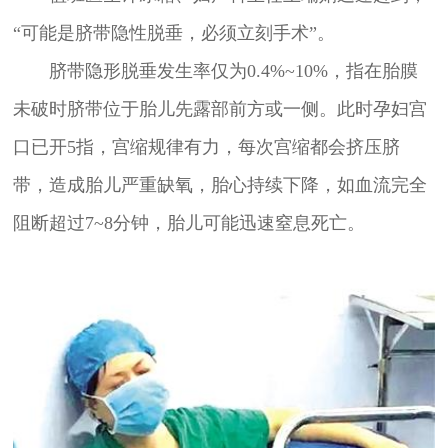
“可能是脐带隐性脱垂，必须立刻手术”。
脐带隐形脱垂发生率仅为0.4%~10%，指在胎膜
未破时脐带位于胎儿先露部前方或一侧。此时孕妇宫
口已开5指，宫缩规律有力，每次宫缩都会挤压脐
带，造成胎儿严重缺氧，胎心持续下降，如血流完全
阻断超过7~8分钟，胎儿可能迅速窒息死亡。