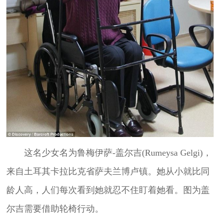
这名少女名为鲁梅伊萨-盖尔吉(Rumeysa Gelgi)，
来自土耳其卡拉比克省萨夫兰博卢镇。她从小就比同
龄人高，人们每次看到她就忍不住盯着她看。图为盖
尔吉需要借助轮椅行动。