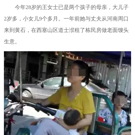
今年28岁的王女士已是两个孩子的母亲，大儿子
2岁多，小女儿9个多月。一年前她与丈夫从河南周口
来到黄石，在西塞山区道士洑租了栋民房做老面馒头
生意。