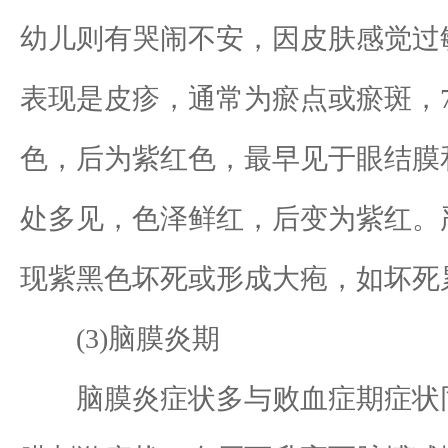
幼儿则有哭闹不安，因皮肤感觉过
表现是皮疹，通常为瘀点或瘀斑，70
色，后为紫红色，最早见于眼结膜
处多见，色泽鲜红，后变为紫红。
现紫黑色坏死或形成大疱，如坏死累
(3)脑膜炎期
脑膜炎症状多与败血症期症状同