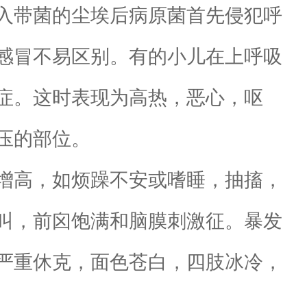
入带菌的尘埃后病原菌首先侵犯呼
感冒不易区别。有的小儿在上呼吸
症。这时表现为高热，恶心，呕
压的部位。
增高，如烦躁不安或嗜睡，抽搐，
叫，前囟饱满和脑膜刺激征。暴发
严重休克，面色苍白，四肢冰冷，