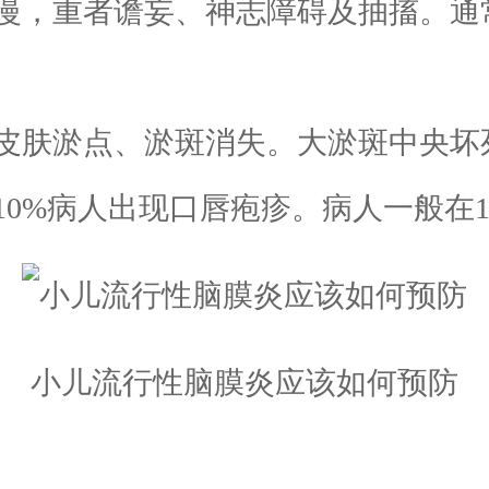
，重者谵妄、神志障碍及抽搐。通常
肤淤点、淤斑消失。大淤斑中央坏死
0%病人出现口唇疱疹。病人一般在1
小儿流行性脑膜炎应该如何预防