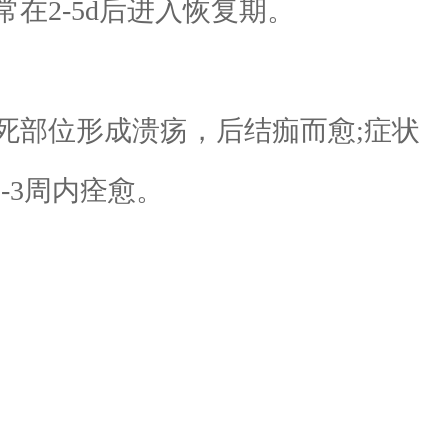
在2-5d后进入恢复期。
部位形成溃疡，后结痂而愈;症状
-3周内痊愈。