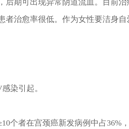
，后期可出现异常阴道流血。目前治
患者治愈率很低。作为女性要洁身自
：
V感染引起。
0个者在宫颈癌新发病例中占36%