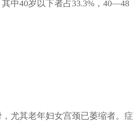
40岁以下者占33.3%，40—48
，尤其老年妇女宫颈已萎缩者。症