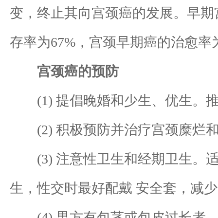
变，终止其向宫颈癌的发展。早期
存率为67%，宫颈早期癌的治愈率为
宫颈癌的预防
(1) 提倡晚婚和少生、优生。
(2) 积极预防并治疗宫颈糜烂
(3) 注意性卫生和经期卫生。
生，性交时最好配戴 安全套，减
(4) 男方有包茎或包皮过长者