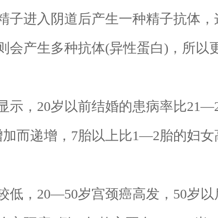
精子进入阴道后产生一种精子抗体，
则会产生多种抗体(异性蛋白)，所以
20岁以前结婚的患病率比21—2
加而递增，7胎以上比1—2胎的妇女
低，20—50岁宫颈癌高发，50岁