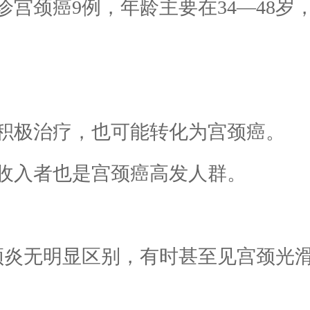
颈癌9例，年龄主要在34—48岁，其中
极治疗，也可能转化为宫颈癌。
入者也是宫颈癌高发人群。
炎无明显区别，有时甚至见宫颈光滑