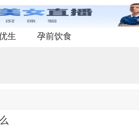
优生
孕前饮食
么