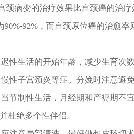
宫颈病变的治疗效果比宫颈癌的治疗
90%-92%，而宫颈原位癌的治愈率则
推迟性生活的开始年龄，减少生育次
和慢性子宫颈炎等症。分娩时注意避
适当节制性生活，月经期和产褥期不
少并杜绝多个性伴侣。
，应注意局部清洗，最好做包皮环切