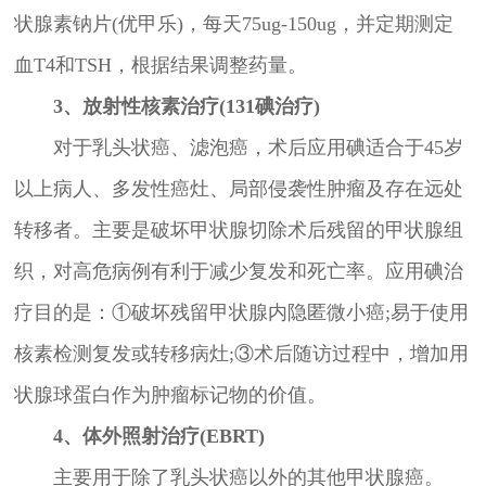
状腺素钠片(优甲乐)，每天75ug-150ug，并定期测定
血T4和TSH，根据结果调整药量。
3、放射性核素治疗(131碘治疗)
对于乳头状癌、滤泡癌，术后应用碘适合于45岁
以上病人、多发性癌灶、局部侵袭性肿瘤及存在远处
转移者。主要是破坏甲状腺切除术后残留的甲状腺组
织，对高危病例有利于减少复发和死亡率。应用碘治
疗目的是：①破坏残留甲状腺内隐匿微小癌;易于使用
核素检测复发或转移病灶;③术后随访过程中，增加用
状腺球蛋白作为肿瘤标记物的价值。
4、体外照射治疗(EBRT)
主要用于除了乳头状癌以外的其他甲状腺癌。