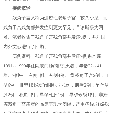
疾病概述
残角子宫又称为遗迹性双角子宫，较为少见，而
残角子宫残角部并发症则更为罕见，且诊断极为困
难。笔者收集了残角子宫残角部并发症9例，并对国
内外文献进行了回顾。
病例资料：残角子宫残角部并发症9例系本院
1991～1999年住院或门诊(随防)患者，年龄22～41
岁。9例中，左侧5例、右侧4例;Ⅰ型残角子宫2例，Ⅱ
型6例，Ⅲ型1例;残角部腺肌症1例，肌瘤2例，早孕活
胚2例，积血2例，早孕死胚1例，早孕破裂1例。非妊
娠残角子宫患者的临床表现为闭经，严重痛经;妊娠残