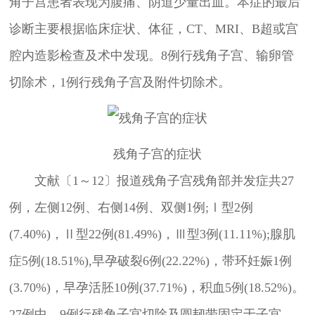
角子宫患者表现为腹痛、阴道少量出血。本症的最后
诊断主要根据临床症状、体征，CT、MRI、B超或宫
腔内造影检查及术中发现。8例行残角子宫、输卵管
切除术，1例行残角子宫及附件切除术。
残角子宫的症状
文献〔1～12〕报道残角子宫残角部并发症共27
例，左侧12例、右侧14例、双侧1例;Ⅰ型2例
(7.40%)，Ⅱ型22例(81.49%)，Ⅲ型3例(11.11%);腺肌
症5例(18.51%),早孕破裂6例(22.22%)，带环妊娠1例
(3.70%)，早孕活胚10例(37.71%)，积血5例(18.52%)。
27例中，9例行残角子宫切除及圆韧带固定于子宫