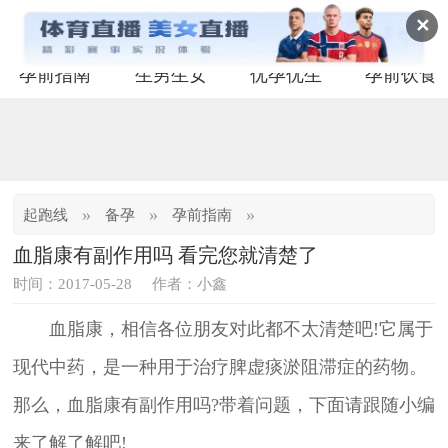
✕
孕前指南
生男生女
优孕优生
孕前饮食
»
»
»
起跑线
备孕
孕前指南
血脂康有副作用吗 看完您就清楚了
时间：2017-05-28
作者：小鑫
血脂康，相信各位朋友对此都不太清楚吧!它属于
现代中药，是一种用于治疗脾虚痰淤阻滞症的药物。
那么，血脂康有副作用吗?带着问题，下面请跟随小编
来了解了解吧!