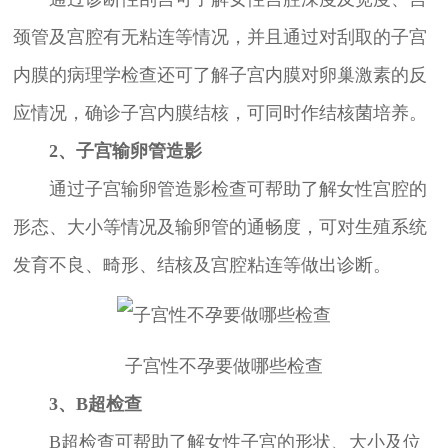
颈管及宫腔有无粘连等情况，并且通过对刮取的子宫
内膜的病理学检查还可了解子宫内膜对卵巢激素的反
应情况，确诊子宫内膜结核，可同时作结核菌培养。
2、子宫输卵管造影
通过子宫输卵管造影检查可帮助了解女性宫腔的
形态、大小等情况及输卵管的通畅度，可对生殖系统
发育不良、畸形、结核及宫腔粘连等做出诊断。
子宫性不孕要做哪些检查
3、B超检查
B超检查可帮助了解女性子宫的形状、大小及位