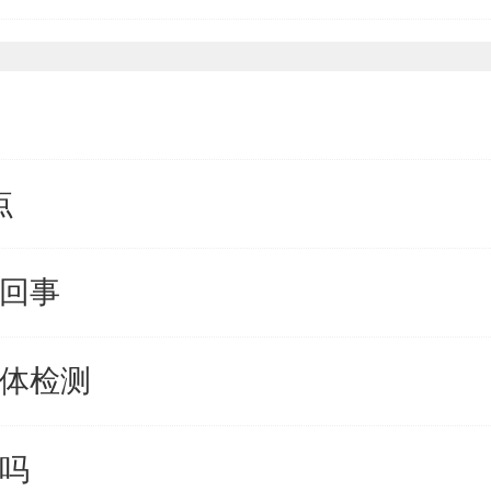
点
么回事
抗体检测
果吗