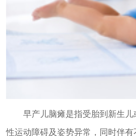
早产儿脑瘫是指受胎到新生儿
性运动障碍及姿势异常，同时伴有