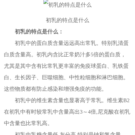
初乳的特点是什么
初乳的特点是什么：
初乳中的蛋白质含量远远高出常乳。特别乳清蛋
白质含量高。初乳内含比正常奶汁多5倍的蛋白质，
尤其是其中含有比常乳更丰富的免疫球蛋白、乳铁蛋
白、生长因子、巨噬细胞、中性粒细胞和淋巴细胞。
这些物质都有防止感染和增强免疫的功能。
初乳中的维生素含量也显著高于常乳。维生素B2
在初乳中有时较常乳中含量高出3～4倍,尼克酸在初乳
中含量也比常乳高。
初乳中乳糖含量低,灰分高,特别是钠和氯含量