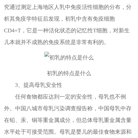
究通过测定上海地区人乳中免疫活性细胞的分布，分
析其免疫学特征后发现，初乳中含有免疫细胞
CD4+T，它是一种活化状态的记忆性T细胞，对新生
儿本就并不成熟的免疫系统是非常有利的。
初乳的特点是什么
3、提高母乳安全性
任何食物都应达到一定的安全性，母乳也不例
外。中国八城市母乳污染调查报告称，中国母乳中存
在铅、汞、铜等重金属成分，但总体母乳重金属含量
水平处于可接受范围。母乳是婴儿的最佳食物来源和