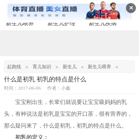
✕
新生儿喂养
新生儿护理
新生儿疾病
»
»
»
»
起跑线
育儿知识
新生儿
新生儿喂养
什么是初乳 初乳的特点是什么
时间：2017-06-06
作者：小鑫
宝宝刚出生，长辈们就说要让宝宝吸妈妈的乳
头，有种说法是初乳是宝宝的开口茶，很有营养的，
那么疑问来了，什么是初乳，初乳的特点是什么。
初乳的定义：