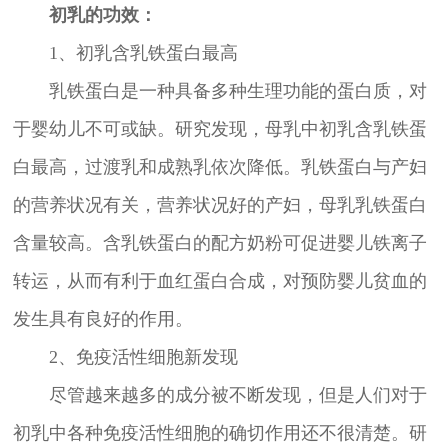
初乳的功效：
1、初乳含乳铁蛋白最高
乳铁蛋白是一种具备多种生理功能的蛋白质，对
于婴幼儿不可或缺。研究发现，母乳中初乳含乳铁蛋
白最高，过渡乳和成熟乳依次降低。乳铁蛋白与产妇
的营养状况有关，营养状况好的产妇，母乳乳铁蛋白
含量较高。含乳铁蛋白的配方奶粉可促进婴儿铁离子
转运，从而有利于血红蛋白合成，对预防婴儿贫血的
发生具有良好的作用。
2、免疫活性细胞新发现
尽管越来越多的成分被不断发现，但是人们对于
初乳中各种免疫活性细胞的确切作用还不很清楚。研