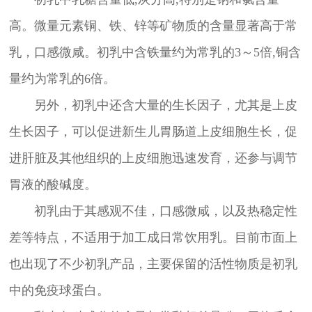
高。微量元素铜、铁、锌等矿物质的含量显著高于常
乳，口感微咸。初乳中含铁量约为常乳的3～5倍,铜含
量约为常乳的6倍。
另外，初乳中还含大量的生长因子，尤其是上皮
生长因子，可以促进新生儿胃肠道上皮细胞生长，促
进肝脏及其他组织的上皮细胞迅速发育，还参与调节
胃液的酸碱度。
初乳由于其感观不佳，口感微咸，以及热稳定性
差等特点，不适用于加工成日常饮用乳。目前市面上
也出现了不少初乳产品，主要保留的活性物质是初乳
中的免疫球蛋白。