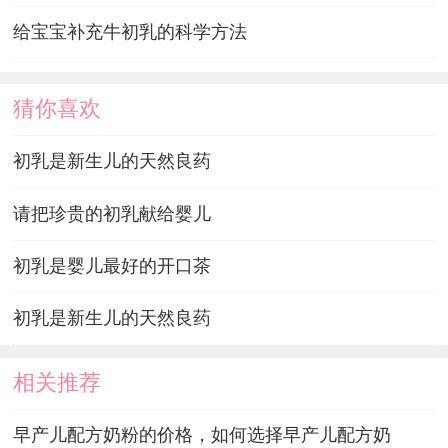
给宝宝补充牛初乳的科学方法
猜你喜欢
初乳是新生儿的天然良药
请把珍贵的初乳献给婴儿
初乳是婴儿最好的开口茶
初乳是新生儿的天然良药
相关推荐
早产儿配方奶粉的价格，如何选择早产儿配方奶