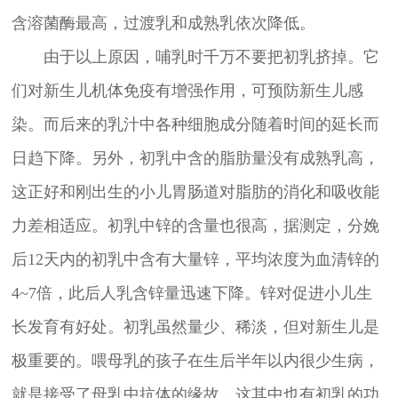
含溶菌酶最高，过渡乳和成熟乳依次降低。
由于以上原因，哺乳时千万不要把初乳挤掉。它
们对新生儿机体免疫有增强作用，可预防新生儿感
染。而后来的乳汁中各种细胞成分随着时间的延长而
日趋下降。另外，初乳中含的脂肪量没有成熟乳高，
这正好和刚出生的小儿胃肠道对脂肪的消化和吸收能
力差相适应。初乳中锌的含量也很高，据测定，分娩
后12天内的初乳中含有大量锌，平均浓度为血清锌的
4~7倍，此后人乳含锌量迅速下降。锌对促进小儿生
长发育有好处。初乳虽然量少、稀淡，但对新生儿是
极重要的。喂母乳的孩子在生后半年以内很少生病，
就是接受了母乳中抗体的缘故，这其中也有初乳的功