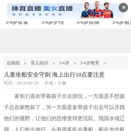
✕
3-6岁饮食
3-6岁护理
3-6岁疾病
3-6岁
»
»
»
»
起跑线
育儿知识
3-6岁
3-6岁教育
儿童坐船安全守则 海上出行10点要注意
时间：2016-09-28
作者：小鑫
家长们喜欢带着孩子出去游玩，一方面是不想孩
子总在家憋坏了，另一方面是多带孩子出去可以开阔
他们的视野，让他们的思维变得更活跃。我国水域辽
阔，人们外出旅行，会有很多机会乘船，船在水中航