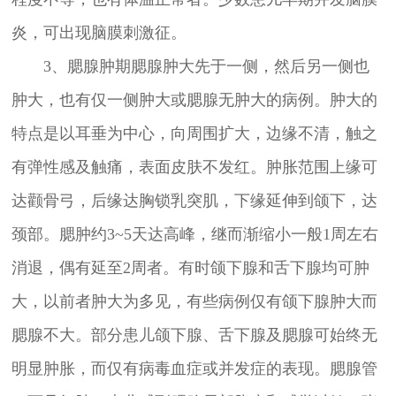
炎，可出现脑膜刺激征。
3、腮腺肿期腮腺肿大先于一侧，然后另一侧也
肿大，也有仅一侧肿大或腮腺无肿大的病例。肿大的
特点是以耳垂为中心，向周围扩大，边缘不清，触之
有弹性感及触痛，表面皮肤不发红。肿胀范围上缘可
达颧骨弓，后缘达胸锁乳突肌，下缘延伸到颌下，达
颈部。腮肿约3~5天达高峰，继而渐缩小一般1周左右
消退，偶有延至2周者。有时颌下腺和舌下腺均可肿
大，以前者肿大为多见，有些病例仅有颌下腺肿大而
腮腺不大。部分患儿颌下腺、舌下腺及腮腺可始终无
明显肿胀，而仅有病毒血症或并发症的表现。腮腺管