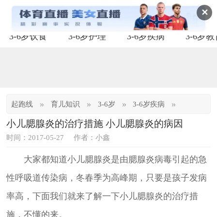
✕
3-6岁饮食
3-6岁护理
3-6岁疾病
3-6岁
»
»
»
»
起跑线
育儿知识
3-6岁
3-6岁疾病
小儿腮腺炎的治疗措施 小儿腮腺炎的病因
时间：2017-05-27
作者：小鑫
大家都知道小儿腮腺炎是由腮腺炎病毒引起的急
性呼吸道传染病，冬春季为高峰期，只要是孩子发病
率高，下面我们就来了解一下小儿腮腺炎的治疗措
施，不懂的来。