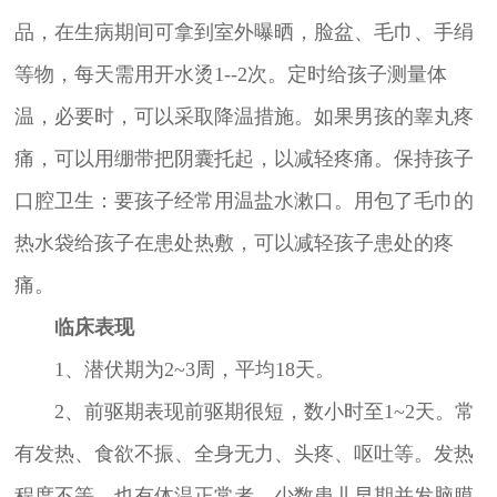
品，在生病期间可拿到室外曝晒，脸盆、毛巾、手绢
等物，每天需用开水烫1--2次。定时给孩子测量体
温，必要时，可以采取降温措施。如果男孩的睾丸疼
痛，可以用绷带把阴囊托起，以减轻疼痛。保持孩子
口腔卫生：要孩子经常用温盐水漱口。用包了毛巾的
热水袋给孩子在患处热敷，可以减轻孩子患处的疼
痛。
临床表现
1、潜伏期为2~3周，平均18天。
2、前驱期表现前驱期很短，数小时至1~2天。常
有发热、食欲不振、全身无力、头疼、呕吐等。发热
程度不等，也有体温正常者。少数患儿早期并发脑膜