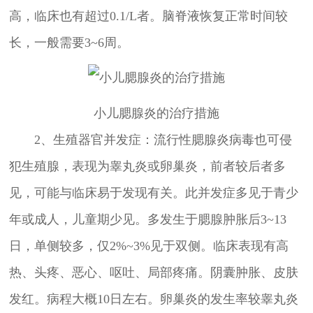
高，临床也有超过0.1/L者。脑脊液恢复正常时间较
长，一般需要3~6周。
小儿腮腺炎的治疗措施
2、生殖器官并发症：流行性腮腺炎病毒也可侵
犯生殖腺，表现为睾丸炎或卵巢炎，前者较后者多
见，可能与临床易于发现有关。此并发症多见于青少
年或成人，儿童期少见。多发生于腮腺肿胀后3~13
日，单侧较多，仅2%~3%见于双侧。临床表现有高
热、头疼、恶心、呕吐、局部疼痛。阴囊肿胀、皮肤
发红。病程大概10日左右。卵巢炎的发生率较睾丸炎