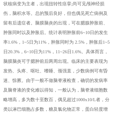
状核病变为主者，出现扭转性痉挛;尚可见颅神经损
伤，脑积水等。总的预后良好，但也偶见死亡病例及
留有后遗症者。脑膜脑炎的出现，可在腮腺肿胀前、
肿胀同时以及肿胀后。统计表明肿胀前6~10日的发生
率1.6%，1~5日为11%，肿胀同时为 2.5%，肿胀后1~5
日20.3%，6~10日为11%，11~26日1.6%。具体而言，
脑膜脑炎可于腮肿前后两周出现。临床的主要表现为
发热、头疼、呕吐、嗜睡、颈强直，少数病例可有昏
迷、惊厥。由于一般不做脑脊液检查，确切的发病率
及脑脊液的变化难以得知，一般认为，脑脊液细胞数
略增高，多为数十至数百，偶见超过1000x10/L者，分
类以淋巴细胞占多数，糖及氯化物正常，蛋白轻度增