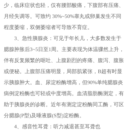
少，临床症状也轻，仅有腰部酸痛，下腹部有压痛、
月经失调等。可致约 30%~50%睾丸或卵巢发生不同
程度萎缩，双侧萎缩者可导致不育症。
3、急性胰腺炎：可见于年长儿，大多数发生于
腮腺肿胀后3~5日至1周。主要表现为体温骤然上升，
伴有反复频繁的呕吐、上腹剧烈的疼痛、腹泻、腹胀
或便秘。上腹部压痛明显，局部肌紧张，B超有时显
示胰腺肿大。血、尿淀粉酶增高，但90%单纯腮腺炎
病例淀粉酶也可轻或中度增高。血清脂肪酶测定，有
助于胰腺炎的诊断。近年有测定淀粉酶同工酶，可区
分腮腺(P型)及唾液腺(S型)淀粉酶。
4、感音性耳聋：听力减退甚至耳聋也