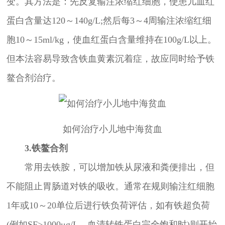
变。其方法是：先反复输注浓缩红细胞，使患儿血红
蛋白含量达120～140g/L;然后每3～4周输注浓缩红细
胞10～15ml/kg，使血红蛋白含量维持在100g/L以上。
但本法容易导致含铁血黄素沉着症，故应同时给予铁
鳌合剂治疗。
如何治疗小儿地中海贫血
3.铁鳌合剂
常用去铁胺，可以增加铁从尿液和粪便排出，但
不能阻止胃肠道对铁的吸收。通常在规则输注红细胞
1年或10～20单位后进行铁负荷评估，如有铁超负荷
(例如SF>1000μg/L，血清转铁蛋白完全饱和时)则开始