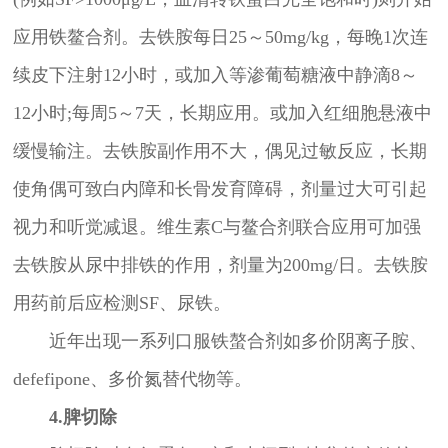
应用铁鳌合剂。去铁胺每日25～50mg/kg，每晚1次连
续皮下注射12小时，或加入等渗葡萄糖液中静滴8～
12小时;每周5～7天，长期应用。或加入红细胞悬液中
缓慢输注。去铁胺副作用不大，偶见过敏反应，长期
使角偶可致白内障和长骨发育障碍，剂量过大可引起
视力和听觉减退。维生素C与鳌合剂联合应用可加强
去铁胺从尿中排铁的作用，剂量为200mg/日。去铁胺
用药前后应检测SF、尿铁。
近年出现一系列口服铁螯合剂如多价阴离子胺、
defefipone、多价氮替代物等。
4.脾切除