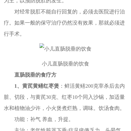
为主，以预防脱肛的发生。
对经常脱肛不能自行回复的，必须去医院进行治
疗。如果一般的保守治疗仍然没有效果，那就必须进
行手术。
小儿直肠脱垂的饮食
直肠脱垂的食疗方
1、黄芪黄鳝红枣煲
：鲜活黄鳝200克宰杀后去内
脏、切段，与黄芪30克、红枣10个同入沙锅，加适量
水和植物油少许，小火煲煮烂熟，调味。饮汤食肉。
功能：补气 养血，升提。
主治：老年性脏器下垂;症见疲倦乏力，头晕气