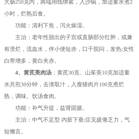
大肠250克内，两端用线绑紧，入沙锅，加适量水煮2
小时，烂熟后食。
功能：清利下焦，泻火燥湿。
主治：老年性脱出的子宫或直肠部分红肿，或兼
有溃烂，流血水，伴小便短赤，口干脘闷，发热;女性
白带增多，黄白夹赤。
4、黄芪萸肉汤
：黄芪30克、山茱萸10克加适量
水共煎30分钟，去渣取汁，入瘦猪肉片100克煮烂
熟，调味。饮汤食肉。
功能：补气升提，益肾固摄。
主治：中气不足型 内脏下垂;症见疲倦乏力，气
短懒言。