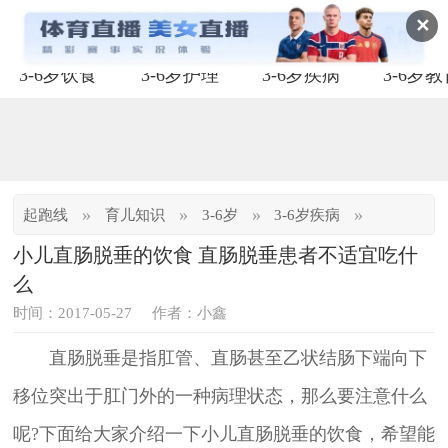
✕
3-6岁饮食
3-6岁护理
3-6岁疾病
3-6岁
»
»
»
»
起跑线
育儿知识
3-6岁
3-6岁疾病
小儿直肠脱垂的饮食 直肠脱垂患者不适宜吃什
么
时间：2017-05-27
作者：小鑫
直肠脱垂是指肛管、直肠甚至乙状结肠下端向下
移位突出于肛门外的一种病理状态，那么要注意什么
呢?下面给大家介绍一下小儿直肠脱垂的饮食，希望能