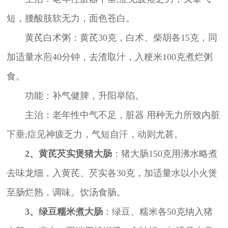
短，腰酸肢软无力，面色苍白。
黄芪白术粥：黄芪30克，白术、柴胡各15克，同
加适量水煎40分钟，去渣取汁，入粳米100克煮烂粥
食。
功能：补气健脾，升阳举陷。
主治：老年性中气不足，脏器 用种无力所致内脏
下垂;症见神疲乏力，气短自汗，动则尤甚。
2、黄芪芡实煲猪大肠
：猪大肠150克用沸水略煮
去味龙细，入黄芪、芡实各30克，加适量水以小火煲
至肠烂熟，调味。饮汤食肠。
3、绿豆糯米煮大肠
：绿豆、糯米各50克纳入猪