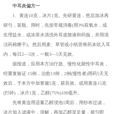
中耳炎偏方一
1、黄连10克，冰片1克。先研黄连，然后加冰再
研匀，装瓶。用时，先按常规消毒(用3%双氧水，或
生理盐水，或浓茶水清洗外耳道脓液和药痂，并用清
洁药棉擦干)。然后用麦、草管或小纸管将药末吹入耳
内，每日2—3次，一般3—5天见效。
据报道，应用本方治疗急、慢性化脓性中耳炎，
经重复验证 15例，治愈13例，2例(慢性者)用药5天无
效后，于本方中加青黛5克，获良效。或用黄连15克
(打碎)，冰片1克，乙醇(75%)100毫升。
先将黄连用适量乙醇浸泡1周后，用纱布过滤，
冰片加入滤液中，溶解，再加乙醇至足量，摇匀即