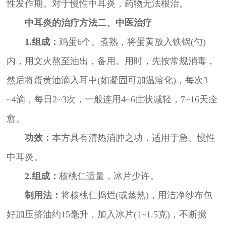
性发作期。对于慢性中耳炎，药物无法根治。
中耳炎的治疗方法二、中医治疗
1.组成：
鸡蛋6个。煮熟，将蛋黄放入铁锅(勺)
内，用文火熬至油出，备用。用时，先按常规消毒，
然后将蛋黄油滴入耳中(如凝固可加温溶化)，每次3
~4滴，每日2~3次，一般连用4~6症状减轻，7~16天痊
愈。
功效：
本方具有清热消肿之功，适用于急、慢性
中耳炎。
2.组成：
核桃仁适量，冰片少许。
制用法：
将核桃仁捣烂(或蒸熟)，用洁净纱布包
好加压挤油约15毫升，加入冰片(1~1.5克)，不断搅