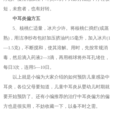
短，未愈者，也有好转。
中耳炎偏方五
5、核桃仁适量，冰片少许。将核桃仁捣烂(或蒸
熟)，用洁净纱布包好加压挤油约15毫升，加入冰片(1
—1.5克)，不断搅和，使其溶解。用时，先按常规消
毒，然后滴入药液2—3滴，再用棉球将外耳孔堵住，
每日3次，连用5—10日。
以上就是小编为大家介绍的如何预防儿童感染中
耳炎，各位父母要知道，儿童中耳炎从婴幼儿时期就
要开始预防了。还有小编推荐的治疗中耳炎偏方的偏
方也是很实用，不妨收藏一下，以备不时之需。