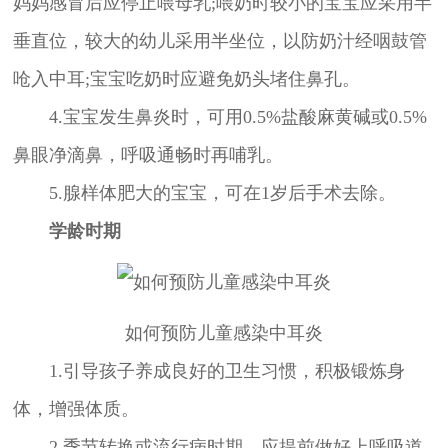
妈妈感冒后应停止喂母乳;喂奶时较小的宝宝应采用半
垂直位，较大的幼儿采用半坐位，以防奶汁经咽鼓管
呛入中耳;宝宝吃奶时应避免奶头堵住鼻孔。
4.宝宝发生鼻炎时，可用0.5%盐酸麻黄碱或0.5%
鼻眼净滴鼻，呼吸通畅时再哺乳。
5.腺样体肥大的宝宝，可在1岁后手术去除。
学龄时期
如何预防儿童感染中耳炎
1.引导孩子养成良好的卫生习惯，积极锻炼身
体，增强体质。
2.季节转换或流行病时期，应提前做好上呼吸道