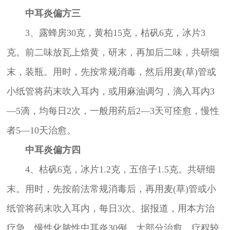
中耳炎偏方三
3、露蜂房30克，黄柏15克，枯矾6克，冰片3
克。前二味放瓦上焙黄，研末，再加后二味，共研细
末，装瓶。用时，先按常规消毒，然后用麦(草)管或
小纸管将药末吹入耳内，或用麻油调匀，滴入耳内3
—5滴，均每日2次，一般用药后2—3天可痊愈，慢性
者5—10天治愈。
中耳炎偏方四
4、枯矾6克，冰片1.2克，五倍子1.5克。共研细
末。用时，先按前法常规消毒后，再用麦(草)管或小
纸管将药末吹入耳内，每日3次。据报道，用本方治
疗急、慢性化脓性中耳炎30例，大部分治愈，疗程较