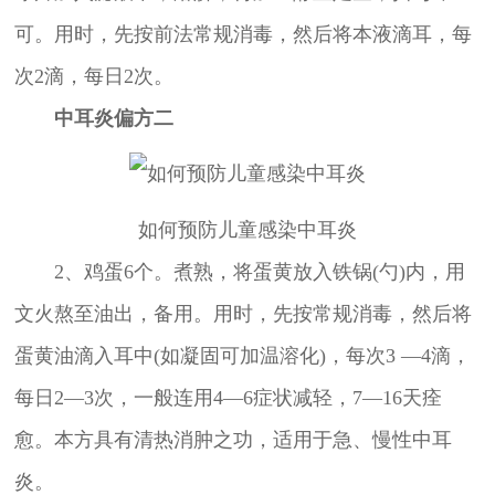
可。用时，先按前法常规消毒，然后将本液滴耳，每
次2滴，每日2次。
中耳炎偏方二
如何预防儿童感染中耳炎
2、鸡蛋6个。煮熟，将蛋黄放入铁锅(勺)内，用
文火熬至油出，备用。用时，先按常规消毒，然后将
蛋黄油滴入耳中(如凝固可加温溶化)，每次3 —4滴，
每日2—3次，一般连用4—6症状减轻，7—16天痊
愈。本方具有清热消肿之功，适用于急、慢性中耳
炎。