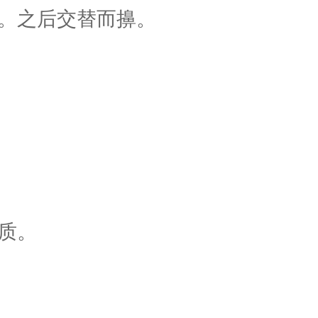
。之后交替而擤。
质。