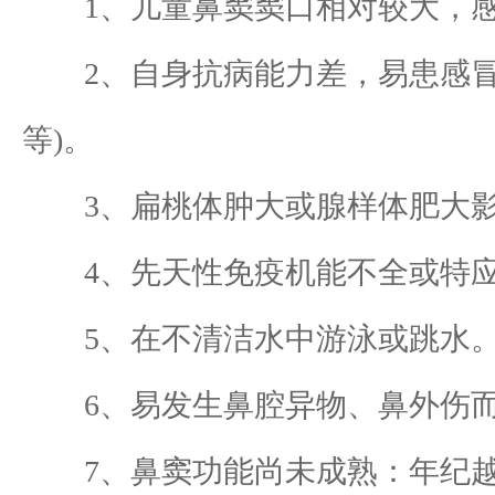
1、儿童鼻窦窦口相对较大，感
2、自身抗病能力差，易患感冒，
等)。
3、扁桃体肿大或腺样体肥大影
4、先天性免疫机能不全或特应
5、在不清洁水中游泳或跳水
6、易发生鼻腔异物、鼻外伤而
7、鼻窦功能尚未成熟：年纪越小