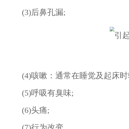
(3)后鼻孔漏;
(4)咳嗽：通常在睡觉及起床时
(5)呼吸有臭味;
(6)头痛;
(7)行为改变。