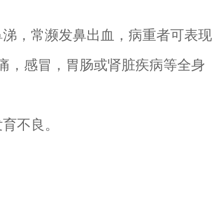
鼻涕，常濒发鼻出血，病重者可表现
痛，感冒，胃肠或肾脏疾病等全身
发育不良。