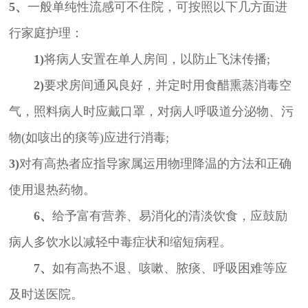
5、
一般单纯性流感可不住院，可按照以下几方面进
行家庭护理：
1)
将病人安置在单人房间，以防止飞沫传播;
2)
要求房间通风良好，并定时用食醋熏蒸消毒空
气，照料病人时应戴口罩，对病人呼吸道分泌物、污
物(如咳出的痰等)应进行消毒;
3)
对有高热者应指导家属运用物理降温的方法和正确
使用退热药物。
6、
给予富有营养、易消化的清淡饮食，应鼓励
病人多饮水以减轻中毒症状和缩短病程。
7、
如有高热不退、咳嗽、脓痰、呼吸困难等应
及时送医院。