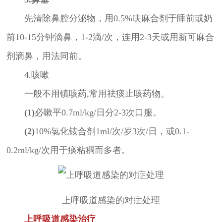
先清除鼻腔分泌物，用0.5%呋麻合剂于睡前或奶
前10-15分钟滴鼻，1-2滴/次，连用2-3天或用新可麻合
剂滴鼻，用法同前。
4.咳嗽
一般不用镇咳药,常用祛痰止咳药物。
(1)
必嗽平0.7ml/kg/日分2-3次口服。
(2)
10%氯化铵合剂1ml/次/岁3次/日，或0.1-
0.2ml/kg/次用于痰粘稠而多者。
上呼吸道感染的对症处理
上呼吸道感染治疗