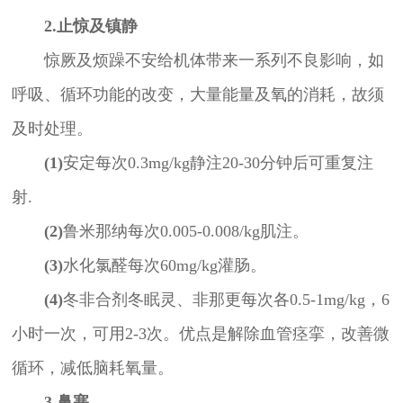
2.止惊及镇静
惊厥及烦躁不安给机体带来一系列不良影响，如
呼吸、循环功能的改变，大量能量及氧的消耗，故须
及时处理。
(1)
安定每次0.3mg/kg静注20-30分钟后可重复注
射.
(2)
鲁米那纳每次0.005-0.008/kg肌注。
(3)
水化氯醛每次60mg/kg灌肠。
(4)
冬非合剂冬眠灵、非那更每次各0.5-1mg/kg，6
小时一次，可用2-3次。优点是解除血管痉挛，改善微
循环，减低脑耗氧量。
3.鼻塞