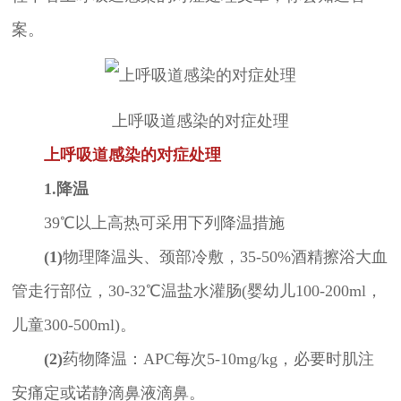
案。
上呼吸道感染的对症处理
上呼吸道感染的对症处理
1.降温
39℃以上高热可采用下列降温措施
(1)
物理降温头、颈部冷敷，35-50%酒精擦浴大血
管走行部位，30-32℃温盐水灌肠(婴幼儿100-200ml，
儿童300-500ml)。
(2)
药物降温：APC每次5-10mg/kg，必要时肌注
安痛定或诺静滴鼻液滴鼻。