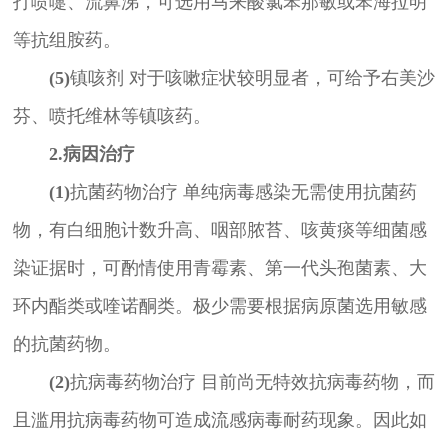
打喷嚏、流鼻涕，可选用马来酸氯苯那敏或苯海拉明
等抗组胺药。
(5)
镇咳剂 对于咳嗽症状较明显者，可给予右美沙
芬、喷托维林等镇咳药。
2.病因治疗
(1)
抗菌药物治疗 单纯病毒感染无需使用抗菌药
物，有白细胞计数升高、咽部脓苔、咳黄痰等细菌感
染证据时，可酌情使用青霉素、第一代头孢菌素、大
环内酯类或喹诺酮类。极少需要根据病原菌选用敏感
的抗菌药物。
(2)
抗病毒药物治疗 目前尚无特效抗病毒药物，而
且滥用抗病毒药物可造成流感病毒耐药现象。因此如