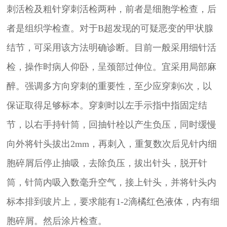
刺活检及粗针穿刺活检两种，前者是细胞学检查，后
者是组织学检查。对于B超发现的可疑恶变的甲状腺
结节，可采用该方法明确诊断。目前一般采用细针活
检，操作时病人仰卧，呈颈部过伸位。宜采用局部麻
醉。强调多方向穿刺的重要性，至少应穿刺6次，以
保证取得足够标本。穿刺时以左手示指中指固定结
节，以右手持针筒，回抽针栓以产生负压，同时缓慢
向外将针头拔出2mm，再刺入，重复数次后见针内细
胞碎屑后停止抽吸，去除负压，拔出针头，脱开针
筒，针筒内吸入数毫升空气，接上针头，并将针头内
标本排到玻片上，要求能有1-2滴橘红色液体，内有细
胞碎屑。然后涂片检查。