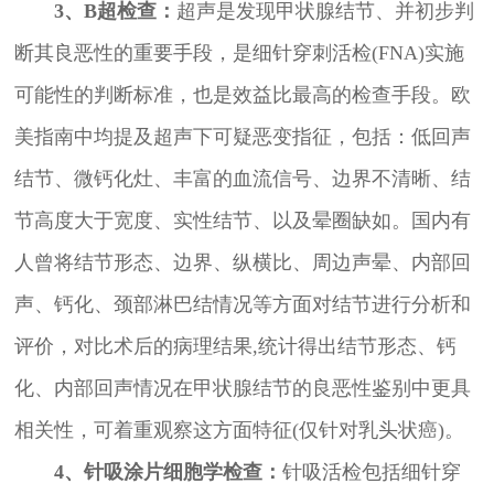
3、B超检查：
超声是发现甲状腺结节、并初步判
断其良恶性的重要手段，是细针穿刺活检(FNA)实施
可能性的判断标准，也是效益比最高的检查手段。欧
美指南中均提及超声下可疑恶变指征，包括：低回声
结节、微钙化灶、丰富的血流信号、边界不清晰、结
节高度大于宽度、实性结节、以及晕圈缺如。国内有
人曾将结节形态、边界、纵横比、周边声晕、内部回
声、钙化、颈部淋巴结情况等方面对结节进行分析和
评价，对比术后的病理结果,统计得出结节形态、钙
化、内部回声情况在甲状腺结节的良恶性鉴别中更具
相关性，可着重观察这方面特征(仅针对乳头状癌)。
4、针吸涂片细胞学检查：
针吸活检包括细针穿