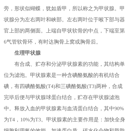
旁，形状似蝴蝶，犹如盾甲，所以称之为甲状腺。甲
状腺分为左右两叶和峡部。左右两叶位于喉下部与器
官上部的两侧面。上端自甲状软骨的中点，下端至第
6气管软骨环，有时达胸骨上窝或胸骨后。
生理甲状腺
有合成、贮存和分泌甲状腺素的功能，其结构单
位为滤泡。甲状腺素是一种含碘酪氨酸的有机结合
碘，有四碘酪氨酸(T4)和三碘酪氨酸(T3)两种，合成
完毕后便与甲状腺球蛋白结合，贮存在甲状腺滤泡
中。释放入血的甲状腺素与血清蛋白结合，其中90%
为T4，10%为T3。甲状腺素的主要作用是：加快全身
细胞利用氧的效能，加速蛋白质、碳水化合物和脂肪