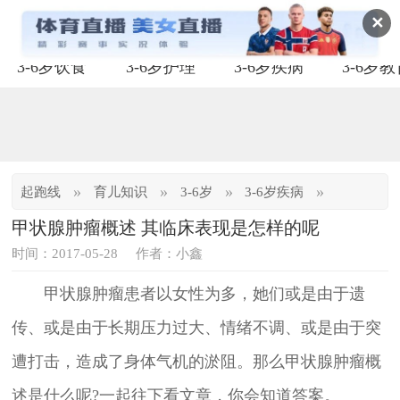
✕
3-6岁饮食
3-6岁护理
3-6岁疾病
3-6岁
»
»
»
»
起跑线
育儿知识
3-6岁
3-6岁疾病
甲状腺肿瘤概述 其临床表现是怎样的呢
时间：2017-05-28
作者：小鑫
甲状腺肿瘤患者以女性为多，她们或是由于遗
传、或是由于长期压力过大、情绪不调、或是由于突
遭打击，造成了身体气机的淤阻。那么甲状腺肿瘤概
述是什么呢?一起往下看文章，你会知道答案。