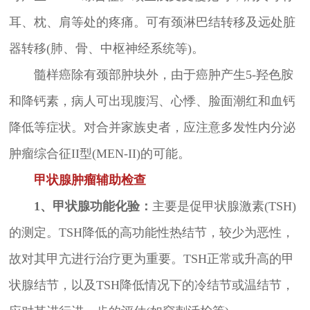
耳、枕、肩等处的疼痛。可有颈淋巴结转移及远处脏
器转移(肺、骨、中枢神经系统等)。
髓样癌除有颈部肿块外，由于癌肿产生5-羟色胺
和降钙素，病人可出现腹泻、心悸、脸面潮红和血钙
降低等症状。对合并家族史者，应注意多发性内分泌
肿瘤综合征II型(MEN-II)的可能。
甲状腺肿瘤辅助检查
1、甲状腺功能化验：
主要是促甲状腺激素(TSH)
的测定。TSH降低的高功能性热结节，较少为恶性，
故对其甲亢进行治疗更为重要。TSH正常或升高的甲
状腺结节，以及TSH降低情况下的冷结节或温结节，