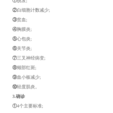
①
脱发;
②
白细胞计数减少;
③
贫血;
④
胸膜炎;
⑤
心包炎;
⑥
关节炎;
⑦
三叉神经病变;
⑧
颊部红斑;
⑨
血小板减少;
⑩
轻度肌炎。
3.确诊
①
4个主要标准;