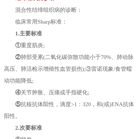
混合性结缔组织病的诊断：
临床常用Sharp标准：
1.主要标准
①
重度肌炎;
②
肺部受累(二氧化碳弥散功能小于70%、肺动脉
高压、肺活检示增殖性血管损伤);③雷诺现象/食管蠕
动功能降低;
④
关节肿胀、压痛或手指硬化;
⑤
抗核抗体阳性，滴度>1：320，和(或)ENA抗体
阳性。
2.次要标准