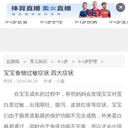
✕
0-1岁饮食
0-1岁护理
0-1岁疾病
0-1岁
»
»
»
»
起跑线
育儿知识
0-1岁
0-1岁护理
宝宝食物过敏症状 四大症状
时间：2016-09-28
作者：小鑫
在宝宝成长的过程中，有些妈妈会发现宝宝对蛋
白质过敏，出现呕吐、腹泻、皮肤红疹等症状。宝宝
们由于肠胃道黏膜的保护功能不完全成熟，外来蛋白
极易通过，同时由于免疫功能不完善，所以才会出现