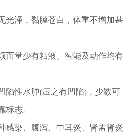
无光泽，黏膜苍白，体重不增加甚
频而量少有粘液。智能及动作均有
陷性水肿(压之有凹陷)，少数可
靠标志。
种感染、腹泻、中耳炎、肾盂肾炎