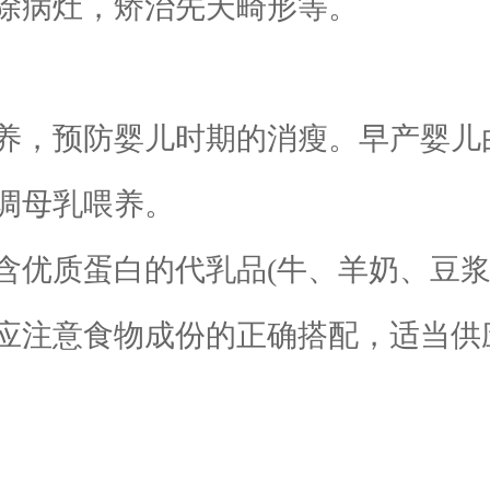
病灶，矫治先天畸形等。
，预防婴儿时期的消瘦。早产婴儿
调母乳喂养。
质蛋白的代乳品(牛、羊奶、豆浆
应注意食物成份的正确搭配，适当供