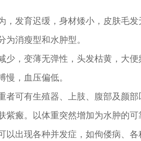
，发育迟缓，身材矮小，皮肤毛发
分为消瘦型和水肿型。
少，变薄无弹性，头发枯黄，大便
搏慢，血压偏低。
可有生殖器、上肢、腹部及颜部凹
肤紫瘢。以体重突然增加为水肿的可
以出现各种并发症，如佝偻病、各