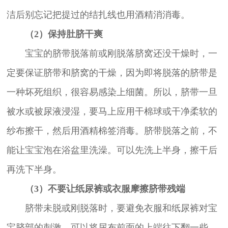
洁后别忘记把提过的结扎线也用酒精消消毒。
（2）保持肚脐干爽
宝宝的脐带脱落前或刚脱落脐窝还没干燥时，一
定要保证脐带和脐窝的干燥，因为即将脱落的脐带是
一种坏死组织，很容易感染上细菌。所以，脐带一旦
被水或被尿液浸湿，要马上应用干棉球或干净柔软的
纱布擦干，然后用酒精棉签消毒。脐带脱落之前，不
能让宝宝泡在浴盆里洗澡。可以先洗上半身，擦干后
再洗下半身。
（3）不要让纸尿裤或衣服摩擦脐带残端
脐带未脱或刚脱落时，要避免衣服和纸尿裤对宝
宝脐部的刺激。可以将尿布前面的上端往下翻一些，