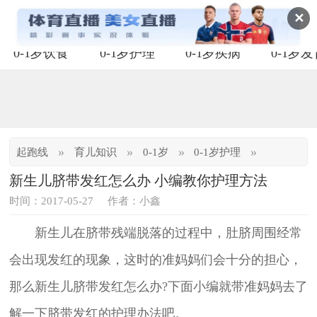
✕
0-1岁饮食
0-1岁护理
0-1岁疾病
0-1岁
»
»
»
»
起跑线
育儿知识
0-1岁
0-1岁护理
新生儿脐带发红怎么办 小编教你护理方法
时间：2017-05-27
作者：小鑫
新生儿在脐带残端脱落的过程中，肚脐周围经常
会出现发红的现象，这时的准妈妈们会十分的担心，
那么新生儿脐带发红怎么办?下面小编就带准妈妈去了
解一下脐带发红的护理办法吧。