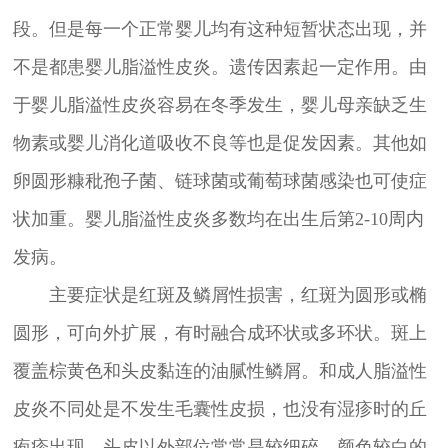
段。但是每一个正常婴儿均有这种短暂状态出现，并
不是都患婴儿脂溢性皮炎。遗传因素起一定作用。由
于婴儿脂溢性皮炎容易在冬季发生，婴儿母亲缺乏生
物素或婴儿消化道吸收不良等也是促发因素。其他如
卵圆形糠秕孢子菌、链球菌或葡萄球菌感染也可使症
状加重。婴儿脂溢性皮炎多数均在出生后第2-10周内
发病。
主要症状是红斑及鳞屑性损害，红斑为圆形或椭
圆形，可向外扩展，有时融合成环状或多环状。斑上
覆盖棕黄色和头皮黏连的油腻性鳞屑。和成人脂溢性
皮炎不同处是不发生毛囊性皮损，也没有湿疹时的丘
疱疹出现。头皮以外部位常常是较细碎、颜色较白的