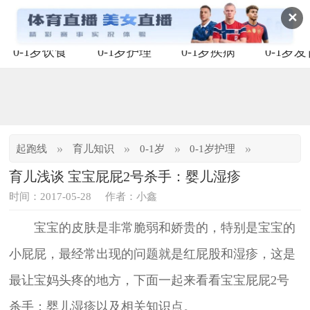
✕
0-1岁饮食
0-1岁护理
0-1岁疾病
0-1岁
»
»
»
»
起跑线
育儿知识
0-1岁
0-1岁护理
育儿浅谈 宝宝屁屁2号杀手：婴儿湿疹
时间：2017-05-28
作者：小鑫
宝宝的皮肤是非常脆弱和娇贵的，特别是宝宝的
小屁屁，最经常出现的问题就是红屁股和湿疹，这是
最让宝妈头疼的地方，下面一起来看看宝宝屁屁2号
杀手：婴儿湿疹以及相关知识点。