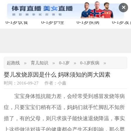
✕
0-1岁饮食
0-1岁护理
0-1岁疾病
0-1岁
»
»
»
»
起跑线
育儿知识
0-1岁
0-1岁疾病
婴儿发烧原因是什么 妈咪须知的两大因素
时间：2016-09-27
作者：小鑫
宝宝身体抵抗能力差，会经常受到感冒发烧等病
症，只要宝宝们稍有不适，妈妈们就手忙脚乱不知所
措了，有的父母，则只求孩子能快速退烧降温，事实
上这些做法对孩子的健康都会产生不利影响，那么婴