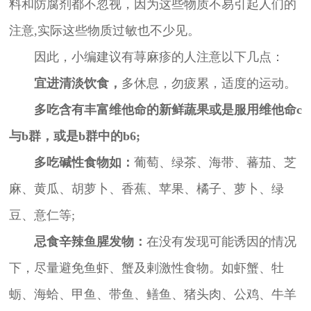
料和防腐剂都不忽视，因为这些物质不易引起人们的
注意,实际这些物质过敏也不少见。
因此，小编建议有荨麻疹的人注意以下几点：
宜进清淡饮食，
多休息，勿疲累，适度的运动。
多吃含有丰富维他命的新鲜蔬果或是服用维他命c
与b群，或是b群中的b6;
多吃碱性食物如：
葡萄、绿茶、海带、蕃茄、芝
麻、黄瓜、胡萝卜、香蕉、苹果、橘子、萝卜、绿
豆、意仁等;
忌食辛辣鱼腥发物：
在没有发现可能诱因的情况
下，尽量避免鱼虾、蟹及剌激性食物。如虾蟹、牡
蛎、海蛤、甲鱼、带鱼、鳝鱼、猪头肉、公鸡、牛羊