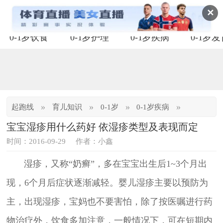
✕
0-1岁饮食
0-1岁护理
0-1岁疾病
0-1岁
»
»
»
»
起跑线
育儿知识
0-1岁
0-1岁疾病
宝宝湿疹用什么药好 依湿疹类型及表现而定
时间：2016-09-29
作者：小鑫
湿疹，又称“奶癣”，多在宝宝出生后1~3个月出
现，6个月后症状逐渐减轻。婴儿湿疹主要以预防为
主，出现湿疹，宝妈也不要害怕，除了按医嘱进行药
物治疗外，饮食多加注意，一般情况下，可在短期内