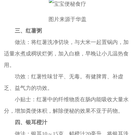
图片来源于华盖
三、红薯粥
做法：将红薯洗净切块，与大米一起置锅内，加
适量水煮成稠状烂粥，加入白糖，早晚让小儿温热食
用。
功效：红薯性味甘平、无毒。有健脾胃、补虚
乏、益气力的功效。
小贴士：红薯中的纤维物质在肠内能吸收大量水
分，增加粪便体积，解除便秘的效果不亚于药物。
四、银耳橙汁
做法：银耳10～15克，鲜橙汁20毫升。将银耳洗