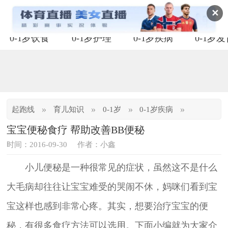
✕
0-1岁饮食
0-1岁护理
0-1岁疾病
0-1岁
»
»
»
»
起跑线
育儿知识
0-1岁
0-1岁疾病
宝宝便秘食疗 帮助改善BB便秘
时间：2016-09-30
作者：小鑫
小儿便秘是一种很常见的症状，虽然这不是什么
大毛病却往往让宝宝难受的哭闹不休，妈咪们看到宝
宝这样也感到非常心疼。其实，想要治疗宝宝的便
秘，有很多食疗方法可以选用。下面小编就为大家介