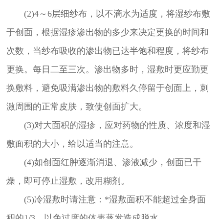
(2)4～6层细纱布，以不滴水为适度，将湿纱布敷
于创面，根据湿疹渗出物的多少来决定更换的时间和
次数，当纱布吸收的渗出物已达半饱和程度，将纱布
更换。每日二至三次。渗出物多时，湿敷时更应勤更
换敷料，避免吸满渗出物的敷料久停留于创面上，刺
激周围的正常皮肤，致使创面扩大。
(3)对大面积的湿疹，应对药物的性质、浓度和湿
敷面积的大小，给以适当的注意。
(4)如创面红肿逐渐消退、渗液减少，创面已干
燥，即可停止湿敷，改用糊剂。
(5)冷湿敷时请注意：*湿敷面积不能超过全身面
积的1/3，以免过度的体表蒸发造成脱水。