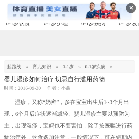
✕
0-1岁饮食
0-1岁护理
0-1岁疾病
0-1岁
»
»
»
»
起跑线
育儿知识
0-1岁
0-1岁疾病
婴儿湿疹如何治疗 切忌自行滥用药物
时间：2016-09-30
作者：小鑫
湿疹，又称“奶癣”，多在宝宝出生后1~3个月出
现，6个月后症状逐渐减轻。婴儿湿疹主要以预防为
主，出现湿疹，宝妈也不要害怕，除了按医嘱进行药
物治疗外，饮食多加注意，一般情况下，可在短期内