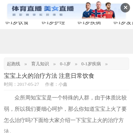
✕
0-1岁饮食
0-1岁护理
0-1岁疾病
0-1岁
»
»
»
»
起跑线
育儿知识
0-1岁
0-1岁疾病
宝宝上火的治疗方法 注意日常饮食
时间：2017-05-27
作者：小鑫
众所周知宝宝是一个特殊的人群，由于体质比较
弱，所以我们要细心呵护，那么你知道宝宝上火了要
怎么治疗吗?下面给大家介绍一下宝宝上火的治疗方
法。