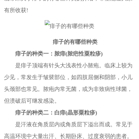
有所收获!
痱子的有哪些种类
痱子的种类一：脓痱(脓疤性粟粒疹)
是痱子顶端有针头大浅表性小脓疱。临床上较为
少见，常发生于皱襞部位，如四肢屈侧和阴部，小儿
头颈部也常见。脓疱内常无菌，或为非致病性球菌，
但溃破后可继发感染。
痱子的种类二：白痱(晶形粟粒疹)
是汗液在角质层内或角质层下溢出而成。常见于
高温环境中大量出汗、长期卧床、过度衰弱的患者。