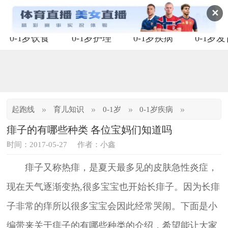
✕
0-1岁饮食
0-1岁护理
0-1岁疾病
0-1岁
»
»
»
»
起跑线
育儿知识
0-1岁
0-1岁疾病
痱子的有哪些种类 各位宝妈们知道吗
时间：2017-05-27
作者：小鑫
痱子又称热痱，是夏天最多见的皮肤急性炎症，
现在天气逐渐变热,很多宝宝也开始长痱子。因为长痱
子非常的痒所以很多宝宝会因此经常哭闹。下面是小
编带来关于痱子的有哪些种类的介绍，希望能让大家