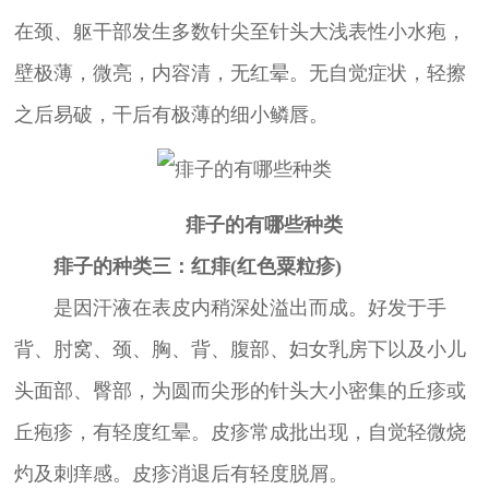
在颈、躯干部发生多数针尖至针头大浅表性小水疱，
壁极薄，微亮，内容清，无红晕。无自觉症状，轻擦
之后易破，干后有极薄的细小鳞唇。
痱子的有哪些种类
痱子的种类三：红痱(红色粟粒疹)
是因汗液在表皮内稍深处溢出而成。好发于手
背、肘窝、颈、胸、背、腹部、妇女乳房下以及小儿
头面部、臀部，为圆而尖形的针头大小密集的丘疹或
丘疱疹，有轻度红晕。皮疹常成批出现，自觉轻微烧
灼及刺痒感。皮疹消退后有轻度脱屑。