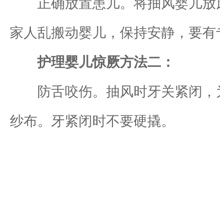
正确放置患儿。将抽风婴儿放床
家人乱搬动婴儿，保持安静，要有
护理婴儿惊厥方法二：
防舌咬伤。抽风时牙关紧闭，为
纱布。牙紧闭时不要硬撬。