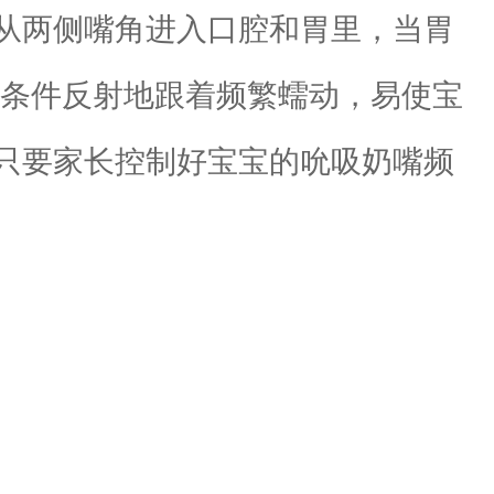
从两侧嘴角进入口腔和胃里，当胃
会条件反射地跟着频繁蠕动，易使宝
只要家长控制好宝宝的吮吸奶嘴频