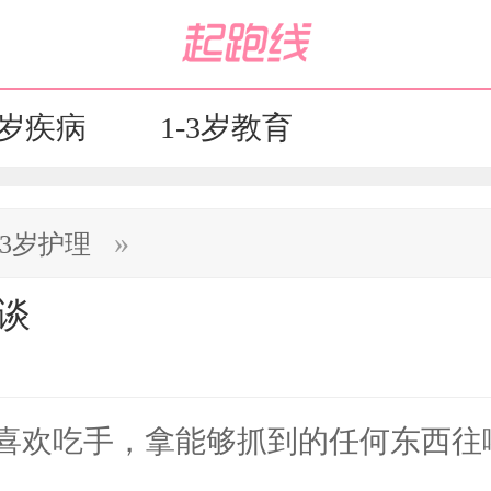
3岁疾病
1-3岁教育
»
-3岁护理
谈
欢吃手，拿能够抓到的任何东西往