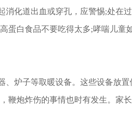
起消化道出血或穿孔，应警惕;处在
童高蛋白食品不要吃得太多;哮喘儿童
、炉子等取暖设备。这些设备放置
间，鞭炮炸伤的事情也时有发生。家