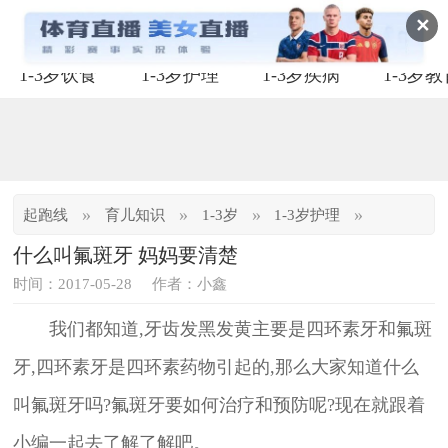
✕
1-3岁饮食
1-3岁护理
1-3岁疾病
1-3岁
»
»
»
»
起跑线
育儿知识
1-3岁
1-3岁护理
什么叫氟斑牙 妈妈要清楚
时间：2017-05-28
作者：小鑫
我们都知道,牙齿发黑发黄主要是四环素牙和氟斑
牙,四环素牙是四环素药物引起的,那么大家知道什么
叫氟斑牙吗?氟斑牙要如何治疗和预防呢?现在就跟着
小编一起去了解了解吧。