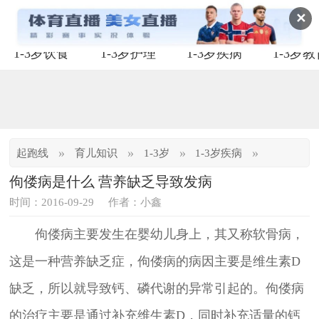
✕
1-3岁饮食
1-3岁护理
1-3岁疾病
1-3岁
»
»
»
»
起跑线
育儿知识
1-3岁
1-3岁疾病
佝偻病是什么 营养缺乏导致发病
时间：2016-09-29
作者：小鑫
佝偻病主要发生在婴幼儿身上，其又称软骨病，
这是一种营养缺乏症，佝偻病的病因主要是维生素D
缺乏，所以就导致钙、磷代谢的异常引起的。佝偻病
的治疗主要是通过补充维生素D，同时补充适量的钙