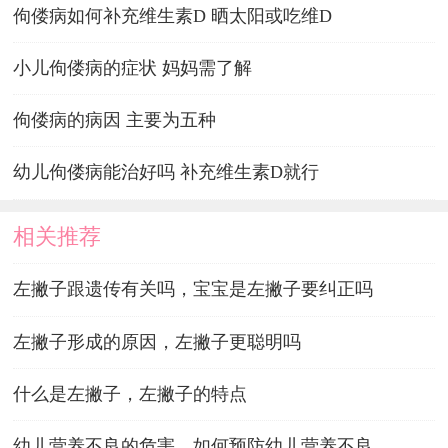
佝偻病如何补充维生素D 晒太阳或吃维D
小儿佝偻病的症状 妈妈需了解
佝偻病的病因 主要为五种
幼儿佝偻病能治好吗 补充维生素D就行
相关推荐
左撇子跟遗传有关吗，宝宝是左撇子要纠正吗
左撇子形成的原因，左撇子更聪明吗
什么是左撇子，左撇子的特点
幼儿营养不良的危害，如何预防幼儿营养不良