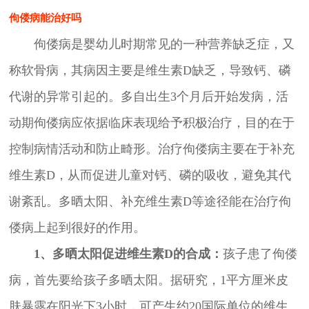
佝偻病能治好吗
佝偻病是婴幼儿时期常见的一种营养缺乏症，又
称软骨病，其病因主要是维生素D缺乏，导致钙、磷
代谢的异常引起的。多自出生3个月后开始发病，活
动期佝偻病应依据临床表现给予积极治疗，目的在于
控制病情活动和防止畸形。治疗佝偻病主要在于补充
维生素D，从而促进儿童对钙、磷的吸收，避免其代
谢紊乱。多晒太阳、补充维生素D等途径能在治疗佝
偻病上起到很好的作用。
1、多晒太阳促进维生素D的合成：
孩子患了佝偻
病，首先要给孩子多晒太阳。据研究，1平方厘米皮
肤暴露在阳光下3小时，可产生约20国际单位的维生