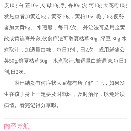
皮10g 白 芷10g 贝 母10g 乳 香J0g 没 药10g 天花粉10g
发热重者加黄连6g，黄芩10g，黄柏10g, 栀子6g;便秘
者加大黄8g。 水煎服，每日2次。 外治法可选用金黄
散或黄连膏外敷,饮食疗法可取夏枯草30g, 绿豆 30g,水
煮取汁，加适量白糖，每日1剂，日2次。或用鲜蒲公
英50g,鲜夏枯草50g，水煮取汁,加适量白糖调味,每日1
剂,日2次。
淋巴结炎有何症状大家都有所了解了吧，如果发
生在孩子身上一定要及时就医，及时治疗，以免延误
病情。看完记得分享哦。
内容导航