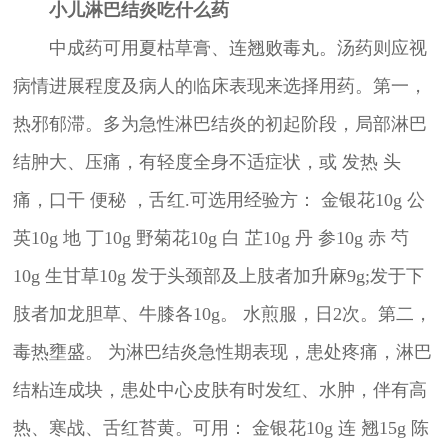
小儿淋巴结炎吃什么药
中成药可用夏枯草膏、连翘败毒丸。汤药则应视
病情进展程度及病人的临床表现来选择用药。第一，
热邪郁滞。多为急性淋巴结炎的初起阶段，局部淋巴
结肿大、压痛，有轻度全身不适症状，或 发热 头
痛，口干 便秘 ，舌红.可选用经验方： 金银花10g 公
英10g 地 丁10g 野菊花10g 白 芷10g 丹 参10g 赤 芍
10g 生甘草10g 发于头颈部及上肢者加升麻9g;发于下
肢者加龙胆草、牛膝各10g。 水煎服，日2次。第二，
毒热壅盛。 为淋巴结炎急性期表现，患处疼痛，淋巴
结粘连成块，患处中心皮肤有时发红、水肿，伴有高
热、寒战、舌红苔黄。可用： 金银花10g 连 翘15g 陈