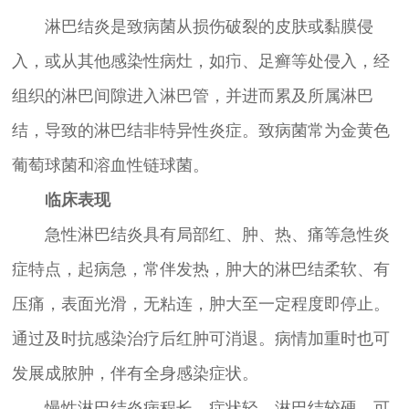
淋巴结炎是致病菌从损伤破裂的皮肤或黏膜侵
入，或从其他感染性病灶，如疖、足癣等处侵入，经
组织的淋巴间隙进入淋巴管，并进而累及所属淋巴
结，导致的淋巴结非特异性炎症。致病菌常为金黄色
葡萄球菌和溶血性链球菌。
临床表现
急性淋巴结炎具有局部红、肿、热、痛等急性炎
症特点，起病急，常伴发热，肿大的淋巴结柔软、有
压痛，表面光滑，无粘连，肿大至一定程度即停止。
通过及时抗感染治疗后红肿可消退。病情加重时也可
发展成脓肿，伴有全身感染症状。
慢性淋巴结炎病程长，症状轻，淋巴结较硬，可