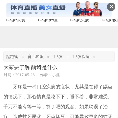
✕
1-3岁饮食
1-3岁护理
1-3岁疾病
1-3岁
»
»
»
»
起跑线
育儿知识
1-3岁
1-3岁疾病
大家要了解 龋齿是什么
时间：2017-05-28
作者：小鑫
牙疼是一种口腔疾病的症状，尤其是在得了龋齿
的情况下，那心情真是吃不下，睡不着，非常难受。
千万不能有等一等，算了吧的观念。如果耽误了治
疗，造成蛀牙恶化，牙齿坏死，可能导致更多的蛀牙