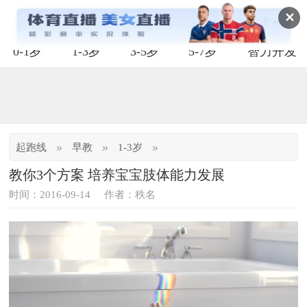
✕
0-1岁
1-3岁
3-5岁
5-7岁
智力开发
»
»
»
起跑线
早教
1-3岁
教你3个方案 培养宝宝肢体能力发展
时间：2016-09-14
作者：秩名