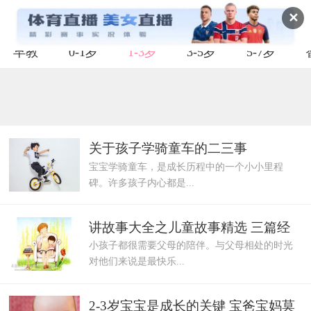
✕
早教
0-1岁
1-3岁
3-5岁
5-7岁
关于孩子学骑童车的二三事
宝宝学骑童车，是成长历程中的一个小小里程
碑。许多孩子内心都是...
讲故事大全之儿童故事精选 三篇经
小孩子都很需要父母的陪伴。与父母相处的时光
典推荐
对他们来说是最快乐...
2-3岁宝宝是成长的关键 宝爸宝妈莫