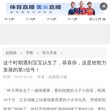
✕
0-1岁
1-3岁
3-5岁
5-7岁
智力开发
»
»
»
起跑线
早教
智力开发
这个时期遇到宝宝认生了，恭喜你，这是他智力
发展的第1信号！
时间：2019-10-18
作者：起跑线小编
「昨天周末去了一趟闺蜜家，看到闺蜜的儿子小宸宸，刚满
10个月，正在地板上玩着他最喜爱的小火车玩具，突然听到
家里门铃响了，他目不转睛地盯着妈妈接下来的行动，看到